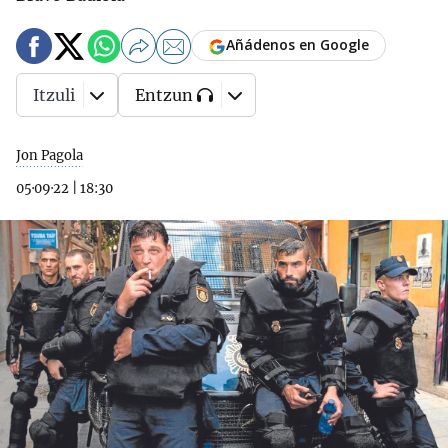
Añádenos en Google
Itzuli
Entzun
Jon Pagola
05·09·22
|
18:30