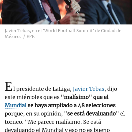
Javier Tebas, en el 'World Football Summit' de Ciudad de
México.
EFE
E
l presidente de LaLiga,
Javier Tebas
, dijo
este miércoles que es
"malísimo" que el
Mundial
se haya ampliado a 48 selecciones
porque, en su opinión, "
se está devaluando
" el
torneo. "Me parece malísimo. Se está
devaluando el Mundial y eso no es bueno