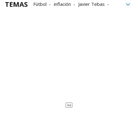
TEMAS
Fútbol
inflación
Javier Tebas
LaLiga
México
Industria