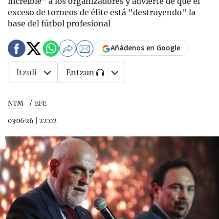
increíble" a los organizadores y advierte de que el
exceso de torneos de élite está "destruyendo" la
base del fútbol profesional
Añádenos en Google
Itzuli
Entzun
NTM
EFE
03·06·26
|
22:02