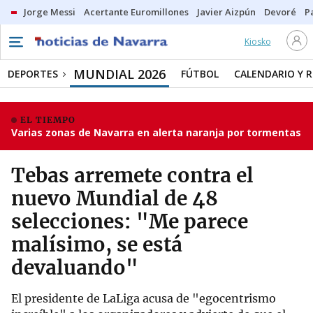
Jorge Messi
Acertante Euromillones
Javier Aizpún
Devoré
P
Kiosko
MUNDIAL 2026
DEPORTES
FÚTBOL
CALENDARIO Y 
EL TIEMPO
Varias zonas de Navarra en alerta naranja por tormentas
Tebas arremete contra el
nuevo Mundial de 48
selecciones: "Me parece
malísimo, se está
devaluando"
El presidente de LaLiga acusa de "egocentrismo