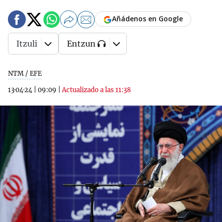
Añádenos en Google
Itzuli
Entzun
NTM / EFE
13·04·24
|
09:09
|
Actualizado a las 11:38