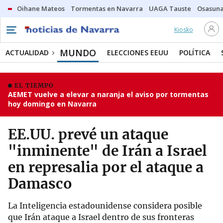
Oihane Mateos
Tormentas en Navarra
UAGA Tauste
Osasuna
Kiosko
MUNDO
ACTUALIDAD
ELECCIONES EEUU
POLÍTICA
EL TIEMPO
AEMET vuelve a elevar a naranja el aviso por tormentas
hoy domingo en Navarra
EE.UU. prevé un ataque
"inminente" de Irán a Israel
en represalia por el ataque a
Damasco
La Inteligencia estadounidense considera posible
que Irán ataque a Israel dentro de sus fronteras