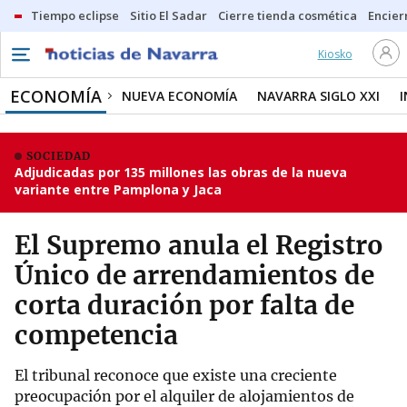
Tiempo eclipse
Sitio El Sadar
Cierre tienda cosmética
Encier
Kiosko
ECONOMÍA
NUEVA ECONOMÍA
NAVARRA SIGLO XXI
SOCIEDAD
Adjudicadas por 135 millones las obras de la nueva
variante entre Pamplona y Jaca
El Supremo anula el Registro
Único de arrendamientos de
corta duración por falta de
competencia
El tribunal reconoce que existe una creciente
preocupación por el alquiler de alojamientos de