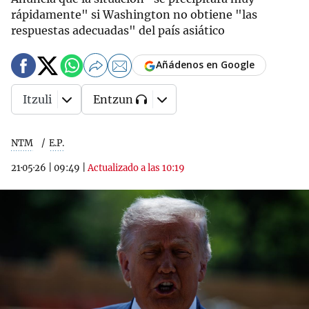
rápidamente" si Washington no obtiene "las
respuestas adecuadas" del país asiático
Añádenos en Google
Itzuli
Entzun
NTM
E.P.
21·05·26
|
09:49
|
Actualizado a las 10:19