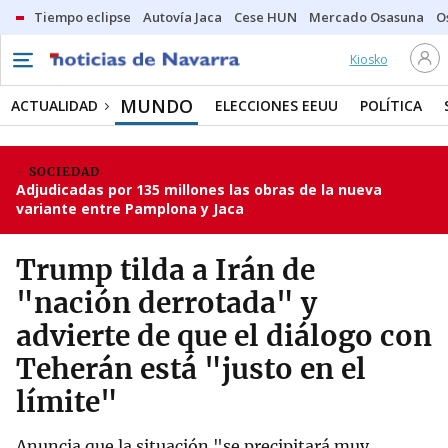
Tiempo eclipse
Autovía Jaca
Cese HUN
Mercado Osasuna
O
Kiosko
MUNDO
ACTUALIDAD
ELECCIONES EEUU
POLÍTICA
SOCIEDAD
Adjudicadas por 135 millones las obras de la nueva
variante entre Pamplona y Jaca
Trump tilda a Irán de
"nación derrotada" y
advierte de que el diálogo con
Teherán está "justo en el
límite"
Anuncia que la situación "se precipitará muy