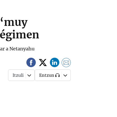
 “muy
 régimen
ar a Netanyahu
Itzuli
Entzun