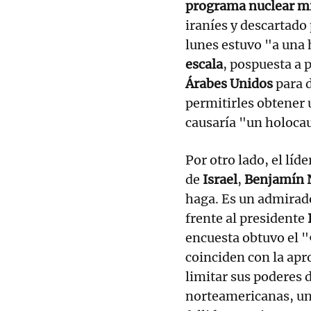
programa nuclear mi
iraníes y descartado
lunes estuvo "a una
escala
, pospuesta a 
Árabes Unidos
para d
permitirles obtener 
causaría "un holocau
Por otro lado, el líd
de
Israel
,
Benjamín 
haga. Es un admirad
frente al presidente
encuesta obtuvo el "
coinciden con la apr
limitar sus poderes d
norteamericanas, un 