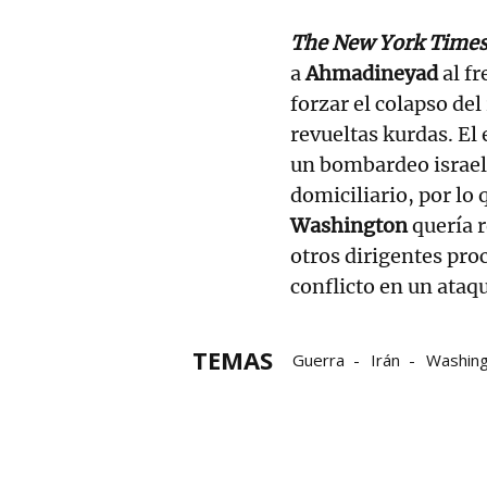
The New York Time
a
Ahmadineyad
al fr
forzar el colapso del
revueltas kurdas. El
un bombardeo israelí
domiciliario, por lo 
Washington
quería r
otros dirigentes pro
conflicto en un ataq
TEMAS
Guerra
Irán
Washin
fuerzas armadas