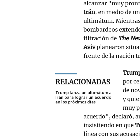
alcanzar "muy pront
Irán
, en medio de un
ultimátum. Mientra
bombardeos extenderá
filtración de
The Ne
Aviv
planearon situa
frente de la nación t
Trum
RELACIONADAS
por ce
de no
Trump lanza un ultimátum a
Irán para lograr un acuerdo
y quie
en los próximos días
muy pr
acuerdo", declaró, 
insistiendo en que
T
línea con sus acusac