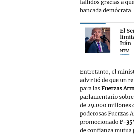
fallidos gracias a qu
bancada demócrata.
El Se
limit
Irán
NTM
Entretanto, el minis
advirtió de que un r
para las
Fuerzas Arm
parlamentario sobre
de 29.000 millones 
poderosas Fuerzas A
promocionado
F-35
de confianza mutua p