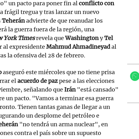
o" un pacto para poner fin al
conflicto con
a frágil tregua y tras lanzar un nuevo
s
Teherán
advierte de que reanudar los
 la guerra fuera de la región, una
w York Times
revela que
Washington
y
Tel
r al expresidente
Mahmud Ahmadineyad
al
ras la ofensiva del 28 de febrero.
p
aseguró este miércoles que no tiene prisa
rrar el
acuerdo de paz
pese a las elecciones
viembre, señalando que
Irán
"está cansado"
re un pacto. "Vamos a terminar esa guerra
onto. Tienen tantas ganas de llegar a un
augurando un desplome del petróleo e
eherán
"no tendrá un arma nuclear", en
iones contra el país sobre un supuesto