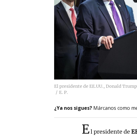
El presidente de EE.UU., Donald Trump,
E. P.
¿Ya nos sigues?
Márcanos como me
E
l presidente de
E