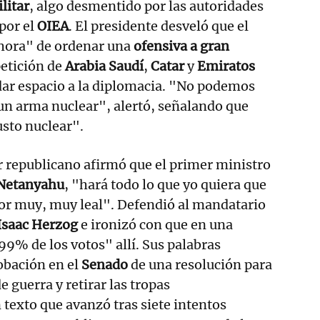
litar
, algo desmentido por las autoridades
 por el
OIEA
. El presidente desveló que el
 hora" de ordenar una
ofensiva a gran
petición de
Arabia Saudí
,
Catar
y
Emiratos
ar espacio a la diplomacia. "No podemos
un arma nuclear", alertó, señalando que
sto nuclear".
er republicano afirmó que el primer ministro
Netanyahu
, "hará todo lo que yo quiera que
or muy, muy leal". Defendió al mandatario
Isaac Herzog
e ironizó con que en una
99% de los votos" allí. Sus palabras
obación en el
Senado
de una resolución para
e guerra y retirar las tropas
texto que avanzó tras siete intentos