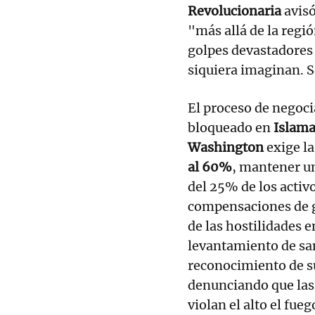
Revolucionaria
avisó
"más allá de la regi
golpes devastadores 
siquiera imaginan. 
El proceso de negoc
bloqueado en
Islam
Washington
exige la
al 60%
, mantener un
del 25% de los activ
compensaciones de g
de las hostilidades 
levantamiento de san
reconocimiento de s
denunciando que las
violan el alto el fueg