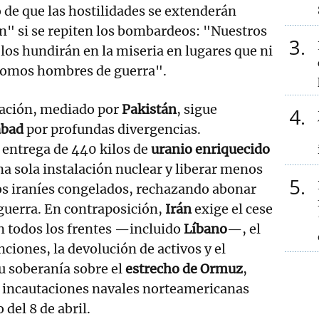
 de que las hostilidades se extenderán
ón" si se repiten los bombardeos: "Nuestros
3
los hundirán en la miseria en lugares que ni
Somos hombres de guerra".
iación, mediado por
Pakistán
, sigue
4
abad
por profundas divergencias.
 entrega de 440 kilos de
uranio enriquecido
a sola instalación nuclear y liberar menos
5
os iraníes congelados, rechazando abonar
uerra. En contraposición,
Irán
exige el cese
en todos los frentes —incluido
Líbano
—, el
ciones, la devolución de activos y el
u soberanía sobre el
estrecho de Ormuz
,
 incautaciones navales norteamericanas
o del 8 de abril.