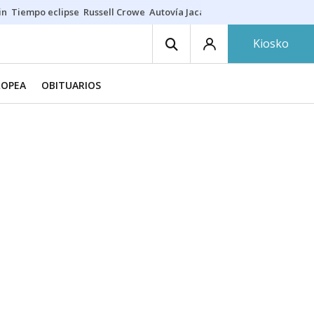
in
Tiempo eclipse
Russell Crowe
Autovía Jaca
Ronald Araújo
Prohibic
Kiosko
ROPEA
OBITUARIOS