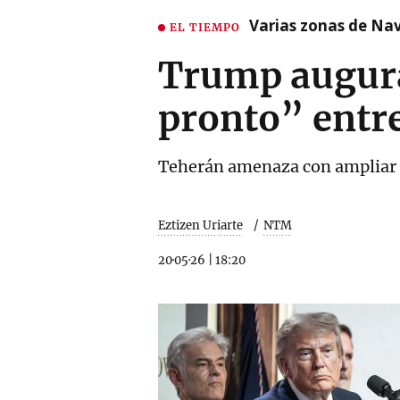
Varias zonas de Nav
EL TIEMPO
Trump augura
pronto” entr
Teherán amenaza con ampliar 
Eztizen Uriarte
NTM
20·05·26
|
18:20