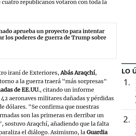
e cuatro republicanos votaron con toda la
nado aprueba un proyecto para intentar
ar los poderes de guerra de Trump sobre
LO 
tro iraní de Exteriores,
Abás Araqchí
,
1
etorno a la guerra traerá "más sorpresas"
adas de EE.UU.
, citando un informe
 42 aeronaves militares dañadas y pérdidas
de dólares. "Se confirma que nuestras
rmadas son las primeras en derribar un
2
", sostuvo Araqchí, añadiendo que la falta
araliza el diálogo. Asimismo, la
Guardia