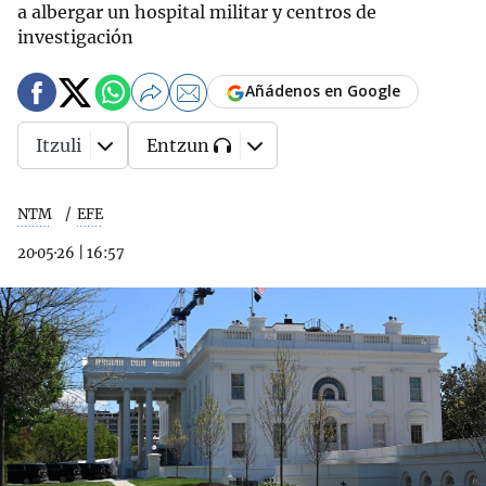
a albergar un hospital militar y centros de
investigación
Añádenos en Google
Itzuli
Entzun
NTM
EFE
20·05·26
|
16:57