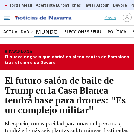
Jorge Messi
Acertante Euromillones
Javier Aizpún
Devoré
P
Kiosko
MUNDO
ACTUALIDAD
ELECCIONES EEUU
POLÍTICA
PAMPLONA
El nuevo negocio que abrirá en pleno centro de Pamplona
tras el cierre de Devoré
El futuro salón de baile de
Trump en la Casa Blanca
tendrá base para drones: "Es
un complejo militar"
El espacio, con capacidad para unas mil personas,
tendrá además seis plantas subterráneas destinadas