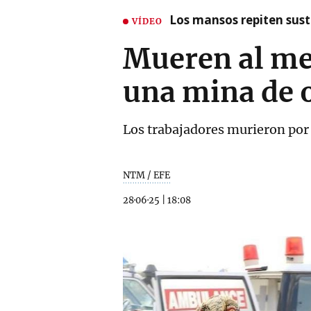
Los mansos repiten susto
VÍDEO
Mueren al me
una mina de o
Los trabajadores murieron por 
NTM / EFE
28·06·25
|
18:08