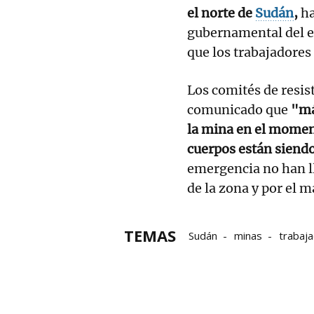
el norte de
Sudán
,
ha
gubernamental del es
que los trabajadores 
Los comités de resis
comunicado que
"má
la mina en el momen
cuerpos están siend
emergencia no han ll
de la zona y por el m
TEMAS
Sudán
minas
trabaj