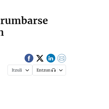
errumbarse
n
Itzuli
Entzun