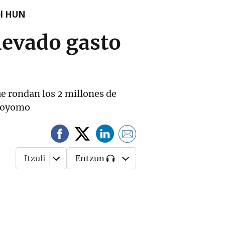
el HUN
elevado gasto
e rondan los 2 millones de
 Boyomo
Itzuli
Entzun