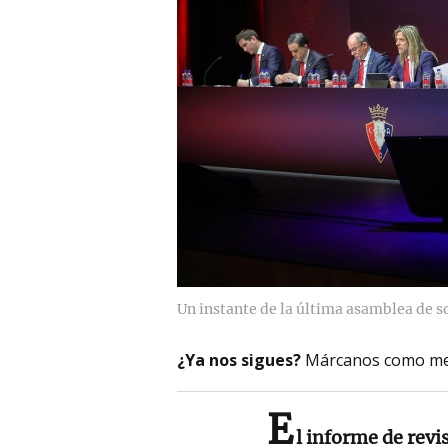
Un instante de la última asamblea de 
¿Ya nos sigues?
Márcanos como me
E
l informe de revi