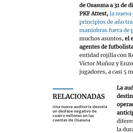
de Osasuna a 31 de d
PKF Attest,
la nueva 
principios de año tr
maniobras fuera de p
muchos asuntos,
el 
agentes de futbolista
entidad rojilla con R
Víctor Muñoz y Enzo
jugadores, a casi 5 m
La aud
RELACIONADAS
destin
opera
Una nueva auditoría desvela
un desfase negativo de
antic
cuatro millones en las
cuentas de Osasuna
difere
la dur