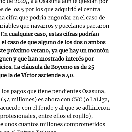
ano de 2024, a a Osasuna aún le quedan por
 de los 5 por los que adquirió el central
 cifra que podría engordar en el caso de
riables que navarros y pucelanos pactaron
 E
n cualquier caso, estas cifras podrían
n el caso de que alguno de los dos o ambos
ste próximo verano, ya que hay un montón
iguen y que han mostrado interés por
icios. La cláusula de Boyomo es de 25
ue la de Víctor asciende a 40.
 los pagos que tiene pendientes Osasuna,
 (44 millones) es ahora con CVC (o LaLiga,
l acuerdo con el fondo y al que se adhirieron
profesionales, entre ellos el rojillo),
ne unos cuantos millones comprometidos