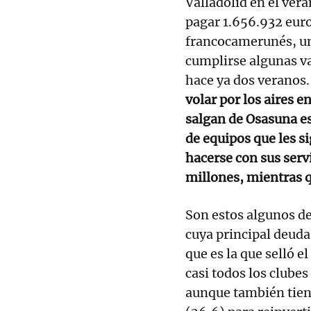
Valladolid en el ver
pagar 1.656.932 euros
francocamerunés, una
cumplirse algunas va
hace ya dos veranos.
volar por los aires e
salgan de Osasuna e
de equipos que les s
hacerse con sus serv
millones, mientras q
Son estos algunos de
cuya principal deuda
que es la que selló e
casi todos los clubes 
aunque también tie