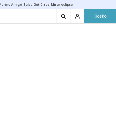
Merino Amigó
Salva Gutiérrez
Mirar eclipse
Iraola-Víctor
Ángel Eche
Kiosko