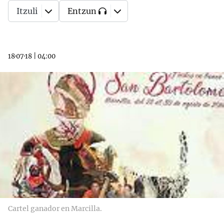
Itzuli
Entzun
18·07·18
|
04:00
Cartel ganador en Marcilla.