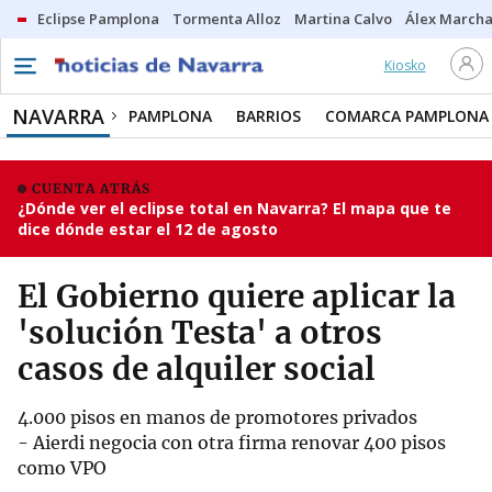
Eclipse Pamplona
Tormenta Alloz
Martina Calvo
Álex Marcha
Kiosko
NAVARRA
PAMPLONA
BARRIOS
COMARCA PAMPLONA
CUENTA ATRÁS
¿Dónde ver el eclipse total en Navarra? El mapa que te
dice dónde estar el 12 de agosto
El Gobierno quiere aplicar la
'solución Testa' a otros
casos de alquiler social
4.000 pisos en manos de promotores privados
- Aierdi negocia con otra firma renovar 400 pisos
como VPO