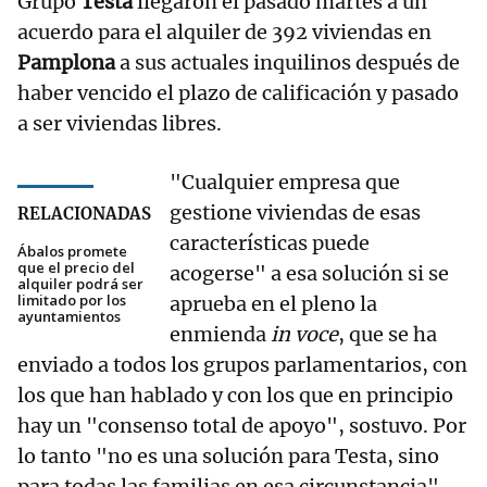
Grupo
Testa
llegaron el pasado martes a un
acuerdo para el alquiler de 392 viviendas en
Pamplona
a sus actuales inquilinos después de
haber vencido el plazo de calificación y pasado
a ser viviendas libres.
"Cualquier empresa que
gestione viviendas de esas
RELACIONADAS
características puede
Ábalos promete
que el precio del
acogerse" a esa solución si se
alquiler podrá ser
limitado por los
aprueba en el pleno la
ayuntamientos
enmienda
in voce
, que se ha
enviado a todos los grupos parlamentarios, con
los que han hablado y con los que en principio
hay un "consenso total de apoyo", sostuvo. Por
lo tanto "no es una solución para Testa, sino
para todas las familias en esa circunstancia",