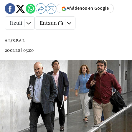
Añádenos en Google
Itzuli
Entzun
A.I./E.P.A.I.
20·02·20
|
03:00