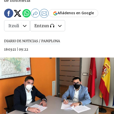
de hostelería
Añádenos en Google
Itzuli
Entzun
DIARIO DE NOTICIAS / PAMPLONA
18·03·21
|
09:22