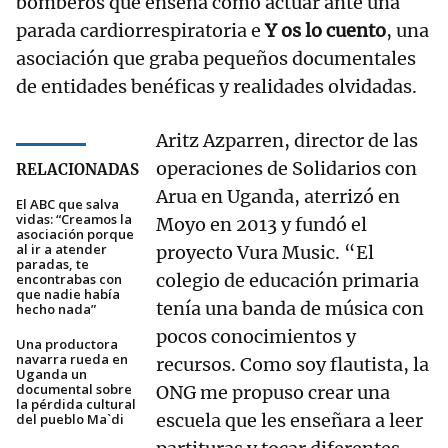
bomberos que enseña cómo actuar ante una
parada cardiorrespiratoria e
Y os lo cuento
, una
asociación que graba pequeños documentales
de entidades benéficas y realidades olvidadas.
Aritz Azparren, director de las
operaciones de Solidarios con
RELACIONADAS
Arua en Uganda, aterrizó en
El ABC que salva
vidas: “Creamos la
Moyo en 2013 y fundó el
asociación porque
al ir a atender
proyecto Vura Music. “El
paradas, te
colegio de educación primaria
encontrabas con
que nadie había
tenía una banda de música con
hecho nada”
pocos conocimientos y
Una productora
navarra rueda en
recursos. Como soy flautista, la
Uganda un
documental sobre
ONG me propuso crear una
la pérdida cultural
escuela que les enseñara a leer
del pueblo Ma`di