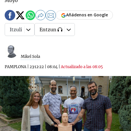
Moyo
Añádenos en Google
Itzuli
Entzun
Mikel Sola
PAMPLONA
|
23·12·22
|
08:04
|
Actualizado a las 08:05