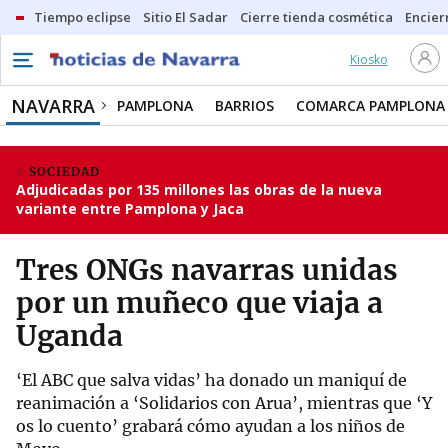
Tiempo eclipse
Sitio El Sadar
Cierre tienda cosmética
Encier
Kiosko
NAVARRA
PAMPLONA
BARRIOS
COMARCA PAMPLONA
SOCIEDAD
Adjudicadas por 135 millones las obras de la nueva
variante entre Pamplona y Jaca
Tres ONGs navarras unidas
por un muñeco que viaja a
Uganda
‘El ABC que salva vidas’ ha donado un maniquí de
reanimación a ‘Solidarios con Arua’, mientras que ‘Y
os lo cuento’ grabará cómo ayudan a los niños de