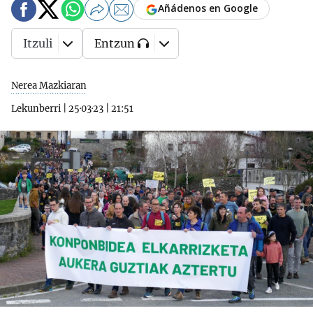
Añádenos en Google
Itzuli
Entzun
Nerea Mazkiaran
Lekunberri
|
25·03·23
|
21:51