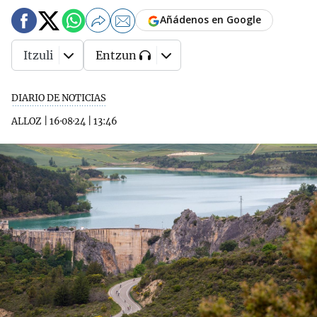
Añádenos en Google
Itzuli
Entzun
DIARIO DE NOTICIAS
ALLOZ
|
16·08·24
|
13:46