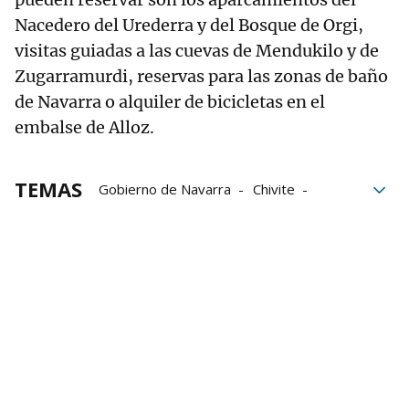
Nacedero del Urederra y del Bosque de Orgi,
visitas guiadas a las cuevas de Mendukilo y de
Zugarramurdi, reservas para las zonas de baño
de Navarra o alquiler de bicicletas en el
embalse de Alloz.
TEMAS
Gobierno de Navarra
Chivite
Navarra
María Chivite
Restauración
Público
Medio ambiente
Óscar Chivite
Alloz
Embalse de Alloz
Pantano de Alloz
Guesálaz
Yerri
Valle de Yerri