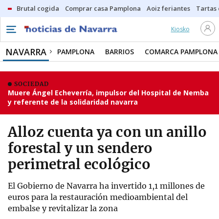
Brutal cogida
Comprar casa Pamplona
Aoiz feriantes
Tartas
Kiosko
NAVARRA
PAMPLONA
BARRIOS
COMARCA PAMPLONA
SOCIEDAD
Muere Ángel Echeverría, impulsor del Hospital de Nemba
y referente de la solidaridad navarra
Alloz cuenta ya con un anillo
forestal y un sendero
perimetral ecológico
El Gobierno de Navarra ha invertido 1,1 millones de
euros para la restauración medioambiental del
embalse y revitalizar la zona