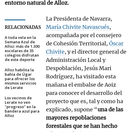
entorno natural de Alloz.
La Presidenta de Navarra,
María Chivite Navascués
,
RELACIONADAS
acompañada por el consejero
A toda vela en la
Semana Azul de
de Cohesión Territorial,
Óscar
Alloz: más de 1.300
escolares de 35
Chivite
, y el director general de
colegios disfrutan
Administración Local y
de este deporte
Despoblación, Jesús Mari
Alloz habilita la
bahía de Úgar
Rodríguez, ha visitado esta
para ofrecer los
mismos servicios
mañana el embalse de Aoiz
de Lerate
para conocer el desarrollo del
Los vecinos de
proyecto que es, tal y como ha
Lerate no ven
"progreso" en la
explicado, supone “
una de las
bandera azul para
Alloz
mayores repoblaciones
forestales que se han hecho