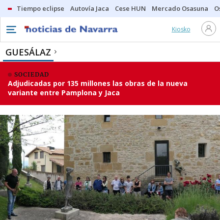
Tiempo eclipse
Autovía Jaca
Cese HUN
Mercado Osasuna
O
Kiosko
GUESÁLAZ
SOCIEDAD
Adjudicadas por 135 millones las obras de la nueva
variante entre Pamplona y Jaca