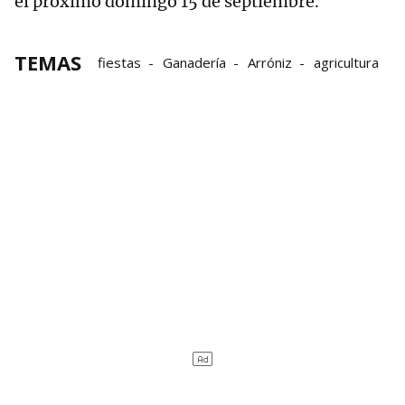
el próximo domingo 15 de septiembre.
TEMAS
fiestas
Ganadería
Arróniz
agricultura