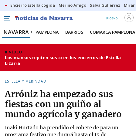
Encierro Estella cogida
Merino Amigó
Salva Gutiérrez
Mirar 
Kiosko
NAVARRA
PAMPLONA
BARRIOS
COMARCA PAMPLONA
VÍDEO
Los mansos repiten susto en los encierros de Estella-
Lizarra
ESTELLA Y MERINDAD
Arróniz ha empezado sus
fiestas con un guiño al
mundo agrícola y ganadero
Iñaki Hurtado ha prendido el cohete de para un
programa festivo que durará hasta el 15 de