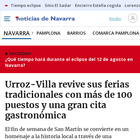
Tiempo eclipse
Sitio El Sadar
Encierro Estella cogida
Lorenzo
Kiosko
NAVARRA
PAMPLONA
BARRIOS
COMARCA PAMPLONA
SOCIEDAD
¿Qué tiempo hará durante el eclipse del 12 de agosto en
Navarra?
Urroz-Villa revive sus ferias
tradicionales con más de 100
puestos y una gran cita
gastronómica
El fin de semana de San Martín se convierte en un
homenaje a la historia local a través de una