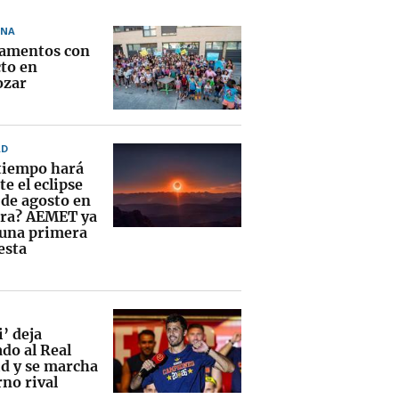
ONA
amentos con
to en
ozar
AD
tiempo hará
e el eclipse
 de agosto en
ra? AEMET ya
 una primera
esta
’ deja
do al Real
d y se marcha
rno rival