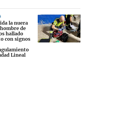
S
ida la nuera
 hombre de
os hallado
o con signos
ngulamiento
udad Lineal