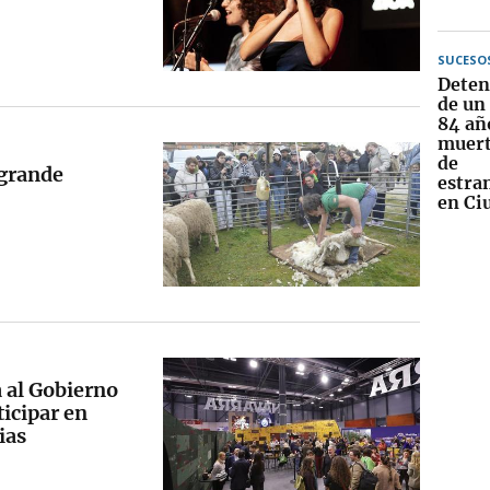
SUCESO
Deten
de un
84 añ
muert
de
 grande
estra
en Ci
 al Gobierno
ticipar en
ias