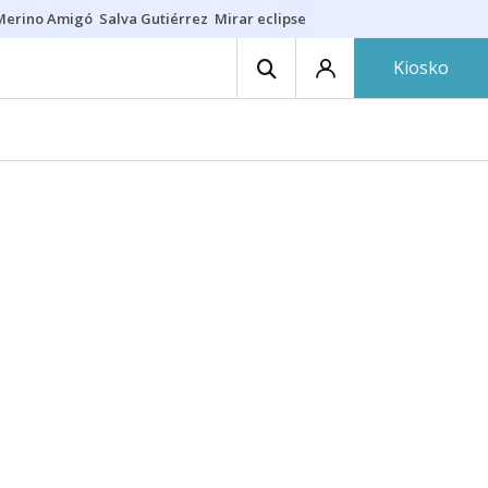
Merino Amigó
Salva Gutiérrez
Mirar eclipse
Iraola-Víctor
Ángel Eche
Kiosko