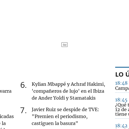
LO 
6
18:48
Kylian Mbappé y Achraf Hakimi,
Campa
varra
'compañeros de lujo' en el Ibiza
de Ander Yoldi y Stamatakis
18:45
¿Qué t
7
Javier Ruiz se despide de TVE:
12 de
tiene
icadas
"Premien el periodismo,
 la
castiguen la basura"
18:42