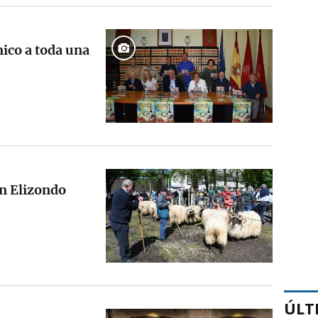
ico a toda una
en Elizondo
ÚLT