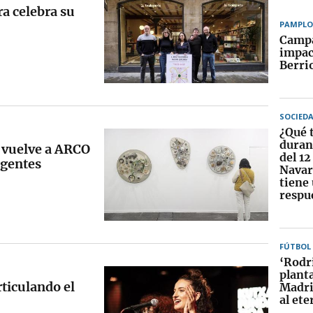
ra celebra su
PAMPL
Camp
impac
Berri
SOCIED
¿Qué 
durant
 vuelve a ARCO
del 12
agentes
Navar
tiene
respu
FÚTBOL
‘Rodri
planta
ticulando el
Madri
al ete