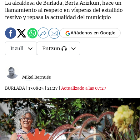
La alcaldesa de Burlada, Berta Arizkun, hace un
llamamiento al respeto en vísperas del estallido
festivo y repasa la actualidad del municipio
Añádenos en Google
Itzuli
Entzun
Mikel Bernués
BURLADA
|
13·08·25
|
21:27
|
Actualizado a las 07:27