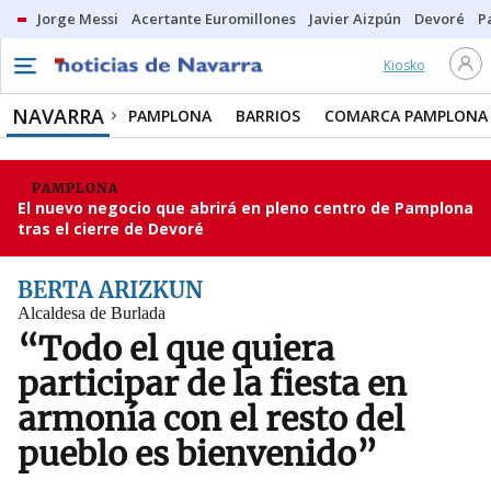
Jorge Messi
Acertante Euromillones
Javier Aizpún
Devoré
P
Kiosko
NAVARRA
PAMPLONA
BARRIOS
COMARCA PAMPLONA
PAMPLONA
El nuevo negocio que abrirá en pleno centro de Pamplona
tras el cierre de Devoré
BERTA ARIZKUN
Alcaldesa de Burlada
“Todo el que quiera
participar de la fiesta en
armonía con el resto del
pueblo es bienvenido”