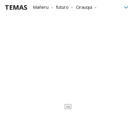
TEMAS
Mañeru
futuro
Cirauqui
La Caixa
Proyectos
Participación