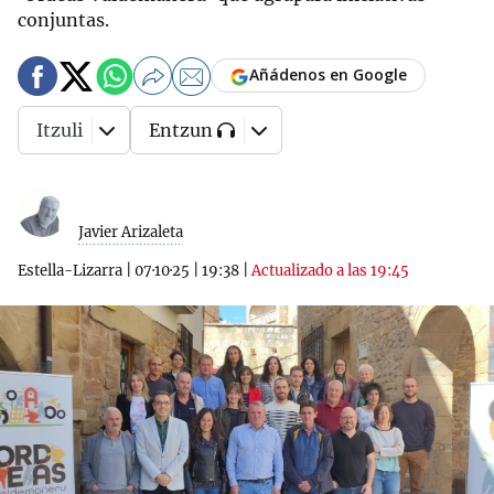
conjuntas.
Añádenos en Google
Itzuli
Entzun
Javier Arizaleta
Estella-Lizarra
|
07·10·25
|
19:38
|
Actualizado a las 19:45