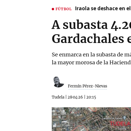
Iraola se deshace en e
FÚTBOL
A subasta 4.2
Gardachales e
Se enmarca en la subasta de má
la mayor morosa de la Haciend
Fermín Pérez-Nievas
Tudela
|
28·04·26
|
20:15