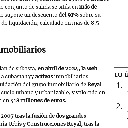
o conjunto de salida se sitúa en
más de
ue supone un descuento
del 91%
sobre su
n de liquidación, calculado en más de
8,5
nmobiliarios
plan de subasta,
en abril de 2024, la web
LO 
 a subasta
177 activos
inmobiliarios
1
quidación del grupo inmobiliario de
Reyal
suelo urbano y urbanizable, y valorado en
ón en
418 millones de euros.
2
 2007 tras la fusión de dos grandes
ia Urbis y Construcciones Reyal, tras la