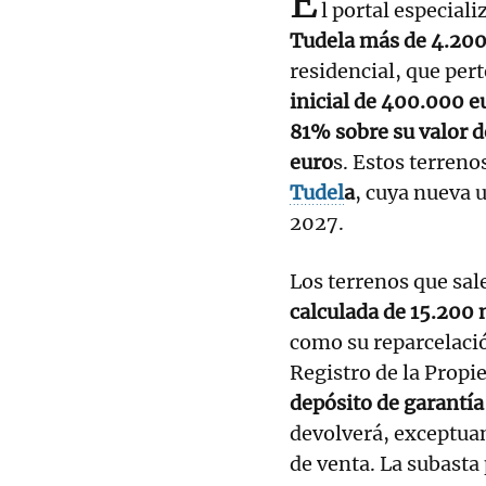
E
l portal especial
Tudela más de 4.200
residencial, que pert
inicial de 400.000 e
81% sobre su valor d
euro
s. Estos terreno
Tudel
a
, cuya nueva 
2027.
Los terrenos que sal
calculada de 15.200
como su reparcelació
Registro de la Propie
depósito de garantía
devolverá, exceptuan
de venta. La subasta