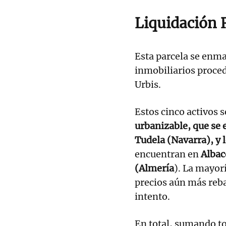
Liquidación 
Esta parcela se enma
inmobiliarios proced
Urbis.
Estos cinco activos s
urbanizable, que se
Tudela (Navarra), y 
encuentran en
Albace
(Almería
). La mayor
precios aún más reba
intento.
En total, sumando to