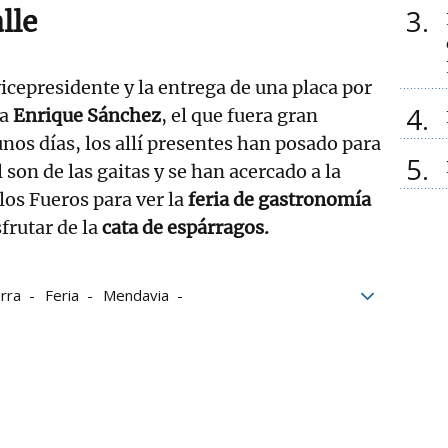
3
lle
vicepresidente y la entrega de una placa por
4
 a
Enrique Sánchez
, el que fuera gran
nos días, los allí presentes han posado para
5
l son de las gaitas y se han acercado a la
 los Fueros para ver la
feria de gastronomía
frutar de la
cata de espárragos.
rra
Feria
Mendavia
ia
Fiestas de Mendavia
a
Esparragos
cofradías