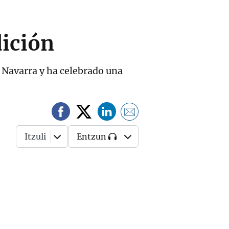
dición
e Navarra y ha celebrado una
Itzuli
Entzun