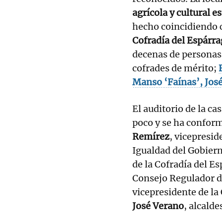
agrícola y cultural e
hecho coincidiendo c
Cofradía del Espárr
decenas de personas
cofrades de mérito;
Manso ‘Faínas’, Jos
El auditorio de la ca
poco y se ha confor
Remírez
, vicepresid
Igualdad del Gobier
de la Cofradía del E
Consejo Regulador d
vicepresidente de la
José Verano
, alcald