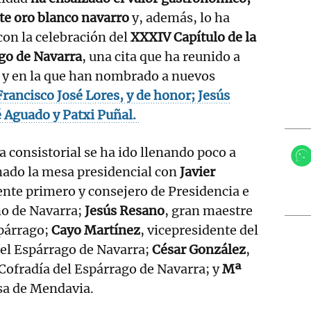
ste oro blanco navarro
y, además, lo ha
on la celebración del
XXXIV Capítulo de la
ago de Navarra
, una cita que ha reunido a
 y en la que han nombrado a nuevos
Francisco José Lores, y de honor; Jesús
é Aguado y Patxi Puñal.
sa consistorial se ha ido llenando poco a
mado la mesa presidencial con
Javier
ente primero y consejero de Presidencia e
no de Navarra;
Jesús Resano
, gran maestre
spárrago;
Cayo Martínez
, vicepresidente del
el Espárrago de Navarra;
César González
,
 Cofradía del Espárrago de Navarra; y
Mª
esa de Mendavia.