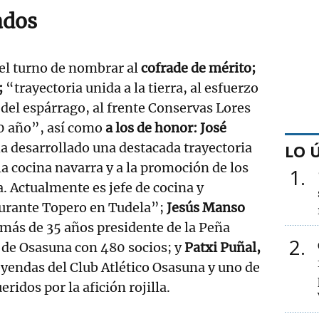
ados
el turno de nombrar al
cofrade de mérito;
;
“trayectoria unida a la tierra, al esfuerzo
 del espárrago, al frente Conservas Lores
0 año”, así como
a los de honor: José
ha desarrollado una destacada trayectoria
LO 
la cocina navarra y a la promoción de los
1
a. Actualmente es jefe de cocina y
aurante Topero en Tudela”;
Jesús Manso
 más de 35 años presidente de la Peña
2
de Osasuna con 480 socios; y
Patxi Puñal,
eyendas del Club Atlético Osasuna y uno de
ridos por la afición rojilla.