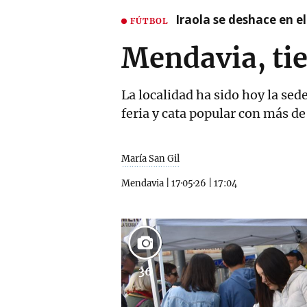
Iraola se deshace en e
FÚTBOL
Mendavia, tie
La localidad ha sido hoy la sed
feria y cata popular con más d
María San Gil
Mendavia
|
17·05·26
|
17:04
36