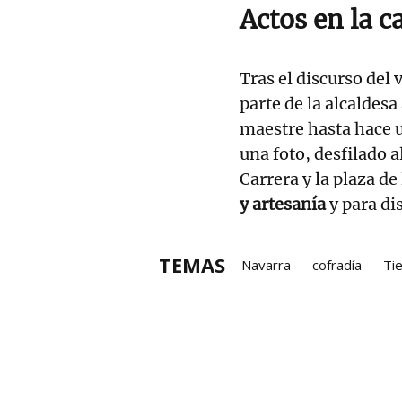
Actos en la ca
Tras el discurso del 
parte de la alcaldesa
maestre hasta hace u
una foto, desfilado a
Carrera y la plaza de
y artesanía
y para dis
TEMAS
Navarra
cofradía
Tie
Ayuntamiento de Mendav
IGP Espárrago de Navarr