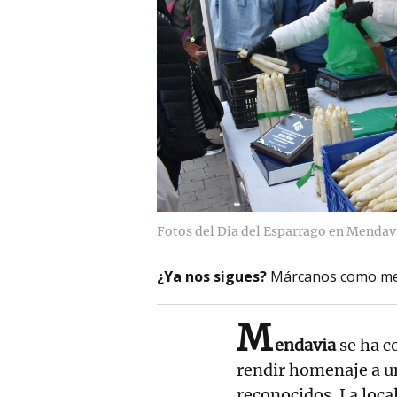
Fotos del Dia del Esparrago en Mendav
¿Ya nos sigues?
Márcanos como me
M
endavia
se ha c
rendir homenaje a u
reconocidos. La loca