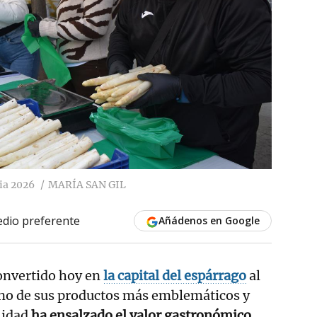
ia 2026
MARÍA SAN GIL
dio preferente
Añádenos en Google
onvertido hoy en
la capital del espárrago
al
no de sus productos más emblemáticos y
lidad
ha ensalzado el valor gastronómico,