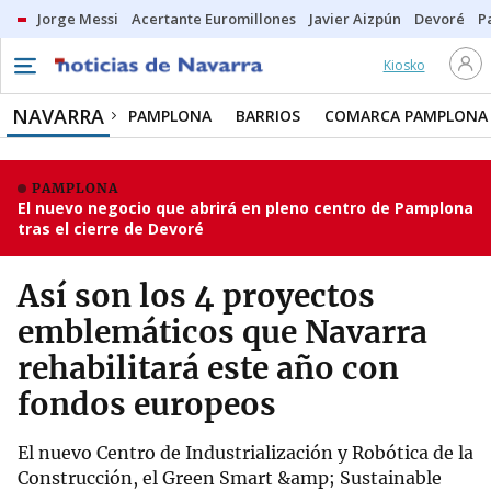
Jorge Messi
Acertante Euromillones
Javier Aizpún
Devoré
P
Kiosko
NAVARRA
PAMPLONA
BARRIOS
COMARCA PAMPLONA
PAMPLONA
El nuevo negocio que abrirá en pleno centro de Pamplona
tras el cierre de Devoré
Así son los 4 proyectos
emblemáticos que Navarra
rehabilitará este año con
fondos europeos
El nuevo Centro de Industrialización y Robótica de la
Construcción, el Green Smart &amp; Sustainable