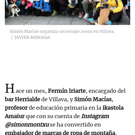
Simón Macias organiza un escape room en Villava.
JAVIER BERGASA
H
ace un mes,
Fermín Iriarte
, encargado del
bar Herrialde
de Villava, y
Simón Macías
,
profesor
de educación primaria en la
ikastola
Amaiur
que con su cuenta de
Instagram
@simonmontxu
se ha convertido en
embajador de marcas de ropa de montaña
,