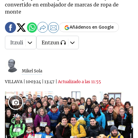
convertido en embajador de marcas de ropa de
monte
Añádenos en Google
Itzuli
Entzun
Mikel Sola
VILLAVA
|
10·03·24
|
13:47
|
Actualizado a las 11:55
26