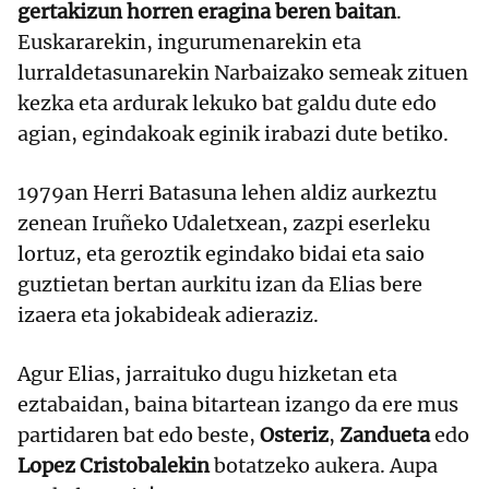
gertakizun horren eragina beren baitan
.
Euskararekin, ingurumenarekin eta
lurraldetasunarekin Narbaizako semeak zituen
kezka eta ardurak lekuko bat galdu dute edo
agian, egindakoak eginik irabazi dute betiko.
1979an Herri Batasuna lehen aldiz aurkeztu
zenean Iruñeko Udaletxean, zazpi eserleku
lortuz, eta geroztik egindako bidai eta saio
guztietan bertan aurkitu izan da Elias bere
izaera eta jokabideak adieraziz.
Agur Elias, jarraituko dugu hizketan eta
eztabaidan, baina bitartean izango da ere mus
partidaren bat edo beste,
Osteriz
,
Zandueta
edo
Lopez Cristobalekin
botatzeko aukera. Aupa