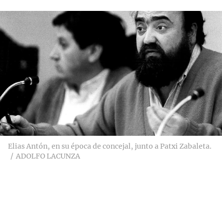
Elias Antón, en su época de concejal, junto a Patxi Zabaleta.
ADOLFO LACUNZA