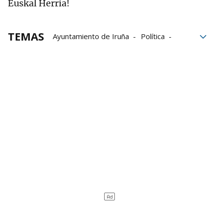
Euskal Herria!
TEMAS
Ayuntamiento de Iruña
Política
Políticos
Concejales de Pamplona
Concejales