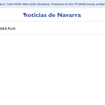
Jaca
Cese HUN
Mercado Osasuna
Osasuna-Al Ain
Prohibiciones eclips
NDEA PLUS