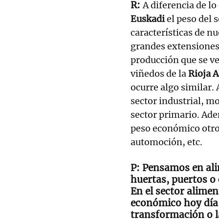
A diferencia de l
Euskadi
el peso del 
características de n
grandes extensiones 
producción que se ve
viñedos de la
Rioja A
ocurre algo similar. 
sector industrial, m
sector primario. Ad
peso económico otros
automoción, etc.
Pensamos en ali
huertas, puertos o 
En el sector alimen
económico hoy día:
transformación o l