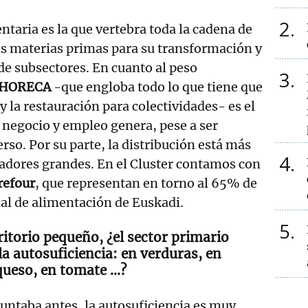
2
ntaria es la que vertebra toda la cadena de
as materias primas para su transformación y
de subsectores. En cuanto al peso
3
 HORECA
-que engloba todo lo que tiene que
 y la restauración para colectividades- es el
negocio y empleo genera, pese a ser
rso. Por su parte, la distribución está más
4
adores grandes. En el Cluster contamos con
refour
, que representan en torno al 65% de
ial de alimentación de Euskadi.
5
ritorio pequeño, ¿el sector primario
a autosuficiencia: en verduras, en
 queso, en tomate …?
puntaba antes, la autosuficiencia es muy