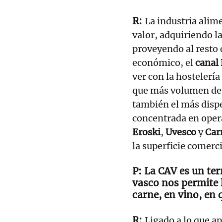
La industria alime
valor, adquiriendo l
proveyendo al resto 
económico, el
canal
ver con la hostelería
que más volumen de 
también el más dispe
concentrada en oper
Eroski
,
Uvesco
y
Car
la superficie comerc
La CAV es un ter
vasco nos permite l
carne, en vino, en
Ligado a lo que a