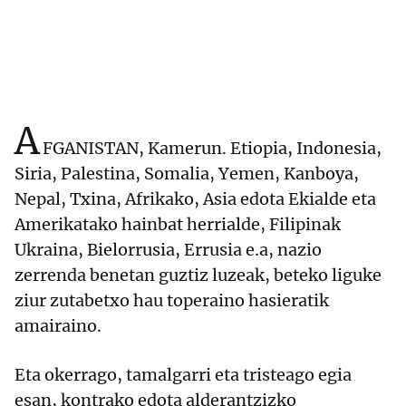
A
FGANISTAN, Kamerun. Etiopia, Indonesia,
Siria, Palestina, Somalia, Yemen, Kanboya,
Nepal, Txina, Afrikako, Asia edota Ekialde eta
Amerikatako hainbat herrialde, Filipinak
Ukraina, Bielorrusia, Errusia e.a, nazio
zerrenda benetan guztiz luzeak, beteko liguke
ziur zutabetxo hau toperaino hasieratik
amairaino.
Eta okerrago, tamalgarri eta tristeago egia
esan, kontrako edota alderantzizko