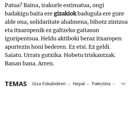
Patua? Baina, irakurle estimatua, ongi
badakigu baita ere
gizakiok
badugula ere gure
alde ona, solidaritate ahalmena, bihotz zintzoa
eta itxaropenik ez galtzeko gaitasun
iguripentsua. Heldu aktiboki beraz itxaropen
apurtezin honi bederen. Ez etsi. Ez geldi.
Saiatu. Urrats gutxika. Hobetu triskantzak.
Banan bana. Arren.
TEMAS
Giza Eskubideen
Nepal
Palestina
Yemen