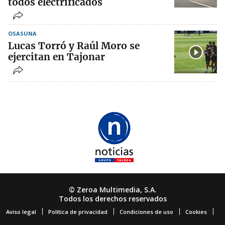
todos electrificados
OSASUNA
Lucas Torró y Raúl Moro se
ejercitan en Tajonar
© Zeroa Multimedia, S.A.
Todos los derechos reservados
Aviso legal
Política de privacidad
Condiciones de uso
Cookies