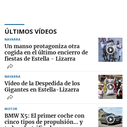
ÚLTIMOS VÍDEOS
NAVARRA
Un manso protagoniza otra
cogida en el último encierro de
fiestas de Estella - Lizarra
NAVARRA
Vídeo de la Despedida de los
Gigantes en Estella-Lizarra
MOTOR
BMW X5: El primer coche con
cinco tipos de propulsión… y