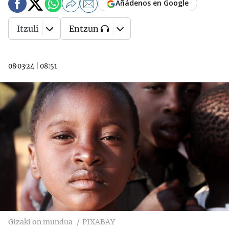
Añádenos en Google
Itzuli
Entzun
08·03·24
|
08:51
Gizaki on mundua
PIXABAY