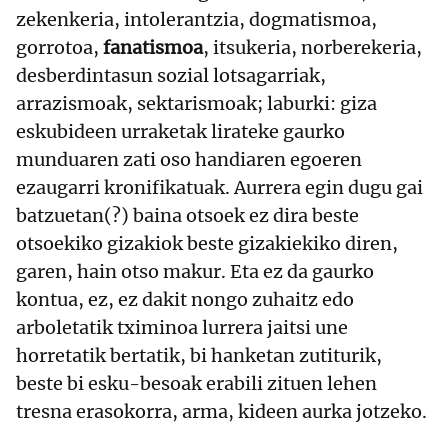
zekenkeria, intolerantzia, dogmatismoa,
gorrotoa,
fanatismoa
, itsukeria, norberekeria,
desberdintasun sozial lotsagarriak,
arrazismoak, sektarismoak; laburki: giza
eskubideen urraketak lirateke gaurko
munduaren zati oso handiaren egoeren
ezaugarri kronifikatuak. Aurrera egin dugu gai
batzuetan(?) baina otsoek ez dira beste
otsoekiko gizakiok beste gizakiekiko diren,
garen, hain otso makur. Eta ez da gaurko
kontua, ez, ez dakit nongo zuhaitz edo
arboletatik tximinoa lurrera jaitsi une
horretatik bertatik, bi hanketan zutiturik,
beste bi esku-besoak erabili zituen lehen
tresna erasokorra, arma, kideen aurka jotzeko.