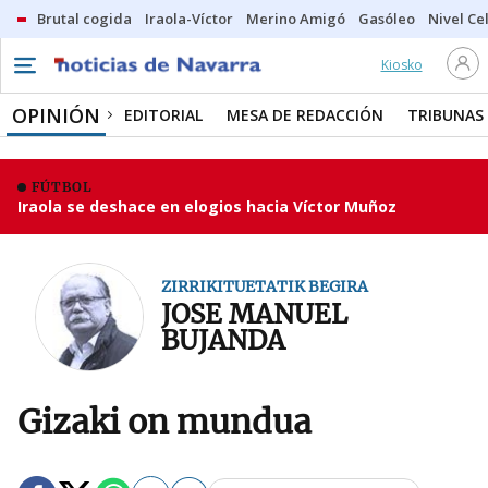
Brutal cogida
Iraola-Víctor
Merino Amigó
Gasóleo
Nivel Ce
Kiosko
OPINIÓN
EDITORIAL
MESA DE REDACCIÓN
TRIBUNAS
FÚTBOL
Iraola se deshace en elogios hacia Víctor Muñoz
ZIRRIKITUETATIK BEGIRA
JOSE MANUEL
BUJANDA
Gizaki on mundua