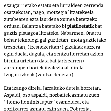
ezaugarrietako estatu eta lurraldeen zerrenda
osatzekotan, nago, motzegia litzatekeela
zutabearen ezta laurdena xumea betetzeko
orduan. Balantza batetako bi
platiloetatik
bat
guztiz pisuagoa litzateke. Nabarmen. Onartu
behar teknologi gai guztietan, mota guztietako
tresnetan, (tresnekeritan?) gizakiak aurrera
egin duela, dugula, eta zentzu horretan azken
bi mila urtetan (data bat jartzearren)
aurrerapen horiek itzalezkoak direla.
Izugarrizkoak (zentzu denetan).
Eta izango direla. Jarraituko dutela horretan.
Aspaldi, oso aspaldi, norbaitek asmatu zuen
“homo hominis lupus” esamoldea, eta
zoritxarrez asmatu egin zuen. Pobrezia,