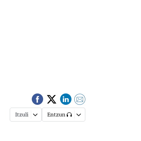
Itzuli
Entzun