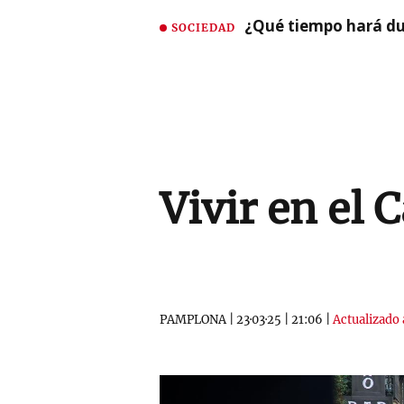
¿Qué tiempo hará dur
SOCIEDAD
Vivir en el 
PAMPLONA
|
23·03·25
|
21:06
|
Actualizado 