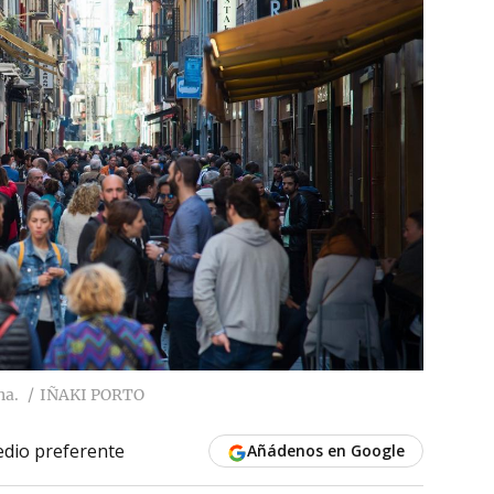
na.
IÑAKI PORTO
dio preferente
Añádenos en Google