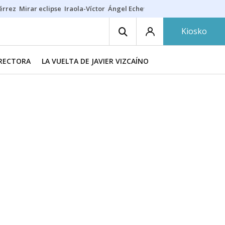
érrez
Mirar eclipse
Iraola-Víctor
Ángel Echeverría
Obituario Ángel
Kiosko
IRECTORA
LA VUELTA DE JAVIER VIZCAÍNO