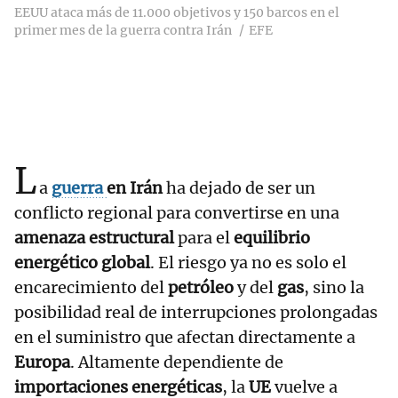
EEUU ataca más de 11.000 objetivos y 150 barcos en el
primer mes de la guerra contra Irán
EFE
L
a
guerra
en Irán
ha dejado de ser un
conflicto regional para convertirse en una
amenaza estructural
para el
equilibrio
energético global
. El riesgo ya no es solo el
encarecimiento del
petróleo
y del
gas
, sino la
posibilidad real de interrupciones prolongadas
en el suministro que afectan directamente a
Europa
. Altamente dependiente de
importaciones energéticas
, la
UE
vuelve a