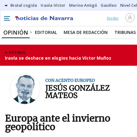
Brutal cogida
Iraola-Víctor
Merino Amigó
Gasóleo
Nivel Ce
Kiosko
OPINIÓN
EDITORIAL
MESA DE REDACCIÓN
TRIBUNAS
FÚTBOL
Iraola se deshace en elogios hacia Víctor Muñoz
CON ACENTO EUROPEO
JESÚS GONZÁLEZ
MATEOS
Europa ante el invierno
geopolítico