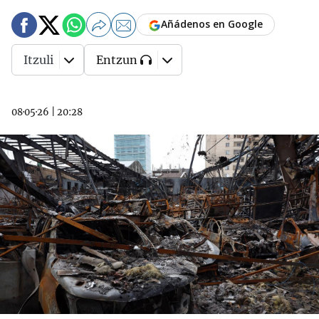
Añádenos en Google
Itzuli
Entzun
08·05·26
|
20:28