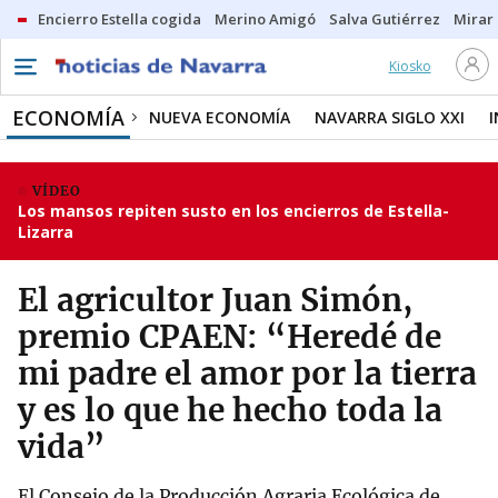
Encierro Estella cogida
Merino Amigó
Salva Gutiérrez
Mirar 
Kiosko
ECONOMÍA
NUEVA ECONOMÍA
NAVARRA SIGLO XXI
VÍDEO
Los mansos repiten susto en los encierros de Estella-
Lizarra
El agricultor Juan Simón,
premio CPAEN: “Heredé de
mi padre el amor por la tierra
y es lo que he hecho toda la
vida”
El Consejo de la Producción Agraria Ecológica de