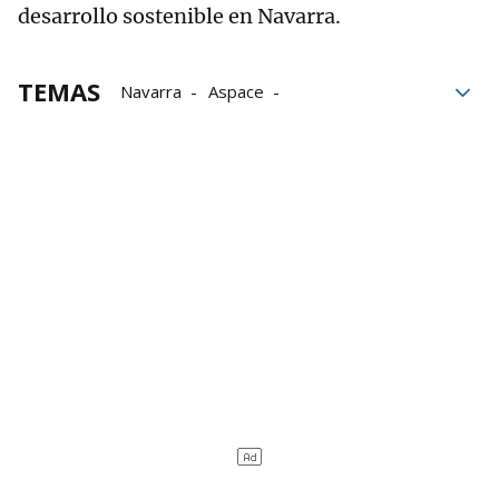
desarrollo sostenible en Navarra.
TEMAS
Navarra
Aspace
agricultura ecológica
la Tierra
amor
premios