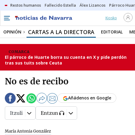
Restos humanos
Fallecido Estella
Álex Lizancos
Párroco Huar
Kiosko
CARTAS A LA DIRECTORA
OPINIÓN
EDITORIAL
ME
COMARCA
El párroco de Huarte borra su cuenta en X y pide perdón
tras sus tuits sobre Ceuta
No es de recibo
Añádenos en Google
Itzuli
Entzun
María Antonia González