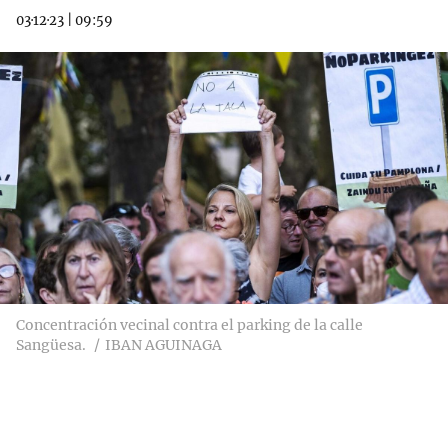
03·12·23
|
09:59
Concentración vecinal contra el parking de la calle
Sangüesa.
IBAN AGUINAGA