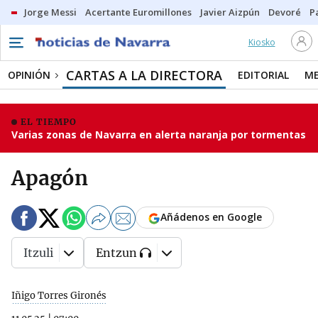
Jorge Messi
Acertante Euromillones
Javier Aizpún
Devoré
P
Kiosko
CARTAS A LA DIRECTORA
OPINIÓN
EDITORIAL
ME
EL TIEMPO
Varias zonas de Navarra en alerta naranja por tormentas
Apagón
Añádenos en Google
Itzuli
Entzun
Iñigo Torres Gironés