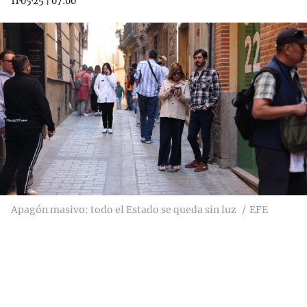
11·05·25
|
07:00
Apagón masivo: todo el Estado se queda sin luz
EFE