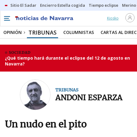
Sitio El Sadar
Encierro Estella cogida
Tiempo eclipse
Merino
Kiosko
TRIBUNAS
OPINIÓN
COLUMNISTAS
CARTAS AL DIRE
SOCIEDAD
¿Qué tiempo hará durante el eclipse del 12 de agosto en
Navarra?
TRIBUNAS
ANDONI ESPARZA
Un nudo en el pito