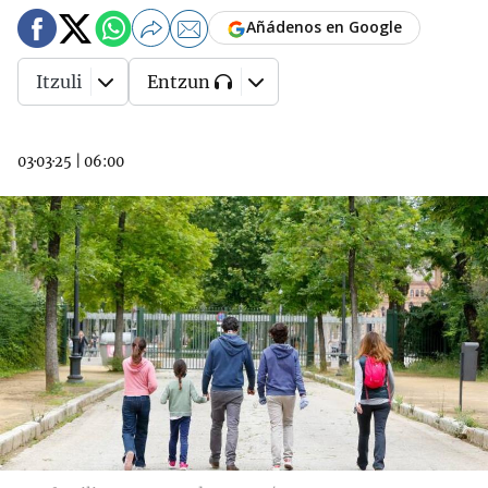
Añádenos en Google
Itzuli
Entzun
03·03·25
|
06:00