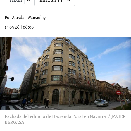
Itzuli
Entzun
Por Alasdair Macaulay
15·05·26
|
06:00
Fachada del edificio de Hacienda Foral en Navarra
JAVIER
BERGASA