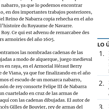
o nabarro, ya que lo podemos encontrar
lo, en dos importantes trabajos posteriores,
del Reino de Nabarra copia rehecha en el año
 l’histoire du Royaume de Navarre.
 Roy. Ce qui est advenu de remarcabee des
urs armoiries del año 1605.
LO 
1
contramos las nombradas cadenas de las
ujadas a modo de alquerque, juego medieval
es en raya, en el Armorial Héraut Berry
e de Viana, ya que fue finalizando en el año
amos el escudo de un monarca nabarro,
2
són de rey consorte Felipe III de Nabarra
un cuartelado en cruz de las armas de
aquí con las cadenas dibujadas. El autor de
3
ancés Gilles de Bouvier, rey de armas del