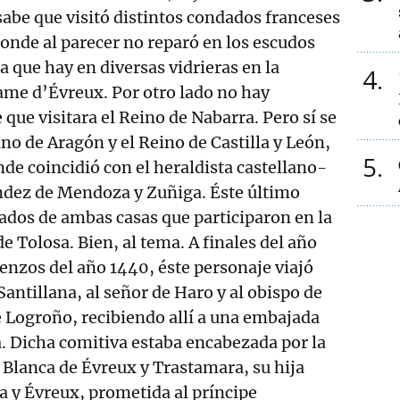
sabe que visitó distintos condados franceses
onde al parecer no reparó en los escudos
a que hay en diversas vidrieras en la
4
ame d’Évreux. Por otro lado no hay
que visitara el Reino de Nabarra. Pero sí se
ino de Aragón y el Reino de Castilla y León,
5
nde coincidió con el heraldista castellano-
dez de Mendoza y Zuñiga. Éste último
ados de ambas casas que participaron en la
de Tolosa. Bien, al tema. A finales del año
enzos del año 1440, éste personaje viajó
antillana, al señor de Haro y al obispo de
e Logroño, recibiendo allí a una embajada
. Dicha comitiva estaba encabezada por la
 Blanca de Évreux y Trastamara, su hija
 y Évreux, prometida al príncipe