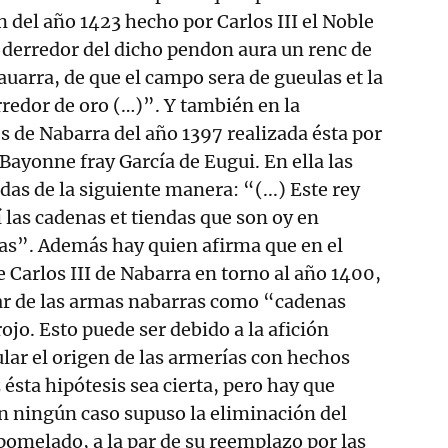
n del año 1423 hecho por Carlos III el Noble
al derredor del dicho pendon aura un renc de
uarra, de que el campo sera de gueulas et la
rredor de oro (…)”. Y también en la
s de Nabarra del año 1397 realizada ésta por
Bayonne fray García de Eugui. En ella las
s de la siguiente manera: “(...) Este rey
 las cadenas et tiendas que son oy en
s”. Además hay quien afirma que en el
 Carlos III de Nabarra en torno al año 1400,
ar de las armas nabarras como “cadenas
jo. Esto puede ser debido a la afición
lar el origen de las armerías con hechos
ésta hipótesis sea cierta, pero hay que
n ningún caso supuso la eliminación del
pomelado, a la par de su reemplazo por las