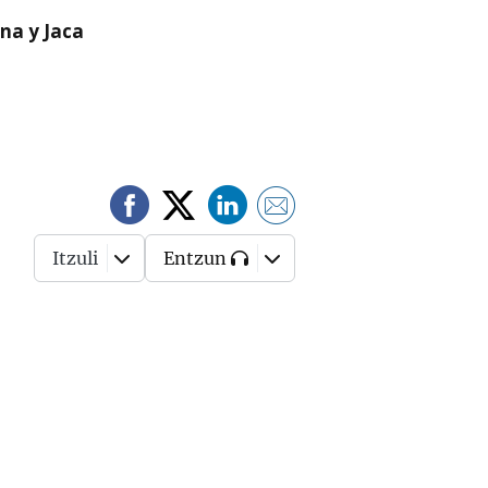
na y Jaca
Itzuli
Entzun