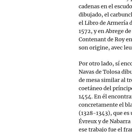
cadenas en el escud
dibujado, el carbunc
el Libro de Armería 
1572, y en Abrege de
Contenant de Roy en
son origine, avec le
Por otro lado, sí en
Navas de Tolosa dib
de mesa similar al tr
coetáneo del príncip
1454. En él encontr
concretamente el bla
(1328-1343), que es 
Évreux y de Nabarra 
ese trabajo fue el fr