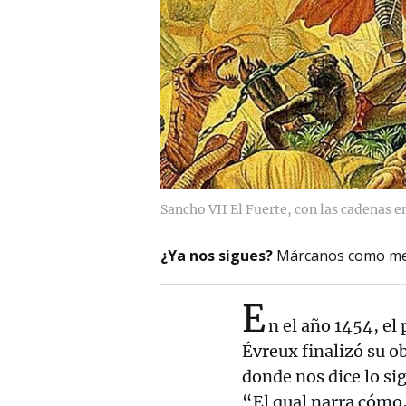
Sancho VII El Fuerte, con las cadenas e
¿Ya nos sigues?
Márcanos como me
E
n el año 1454, el
Évreux finalizó su o
donde nos dice lo sig
“El qual narra cómo,