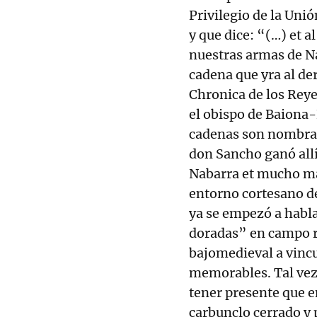
Privilegio de la Unió
y que dice: “(…) et 
nuestras armas de Na
cadena que yra al de
Chronica de los Reye
el obispo de Baiona-
cadenas son nombrada
don Sancho ganó allí
Nabarra et mucho ma
entorno cortesano de
ya se empezó a habl
doradas” en campo ro
bajomedieval a vincu
memorables. Tal vez 
tener presente que e
carbunclo cerrado y 