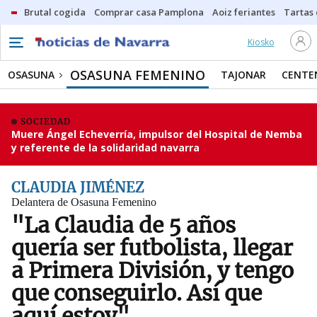
Brutal cogida
Comprar casa Pamplona
Aoiz feriantes
Tartas
Kiosko
OSASUNA FEMENINO
OSASUNA
TAJONAR
CENTE
SOCIEDAD
Muere Ángel Echeverría, impulsor del Hospital de Nemba
y referente de la solidaridad navarra
CLAUDIA JIMÉNEZ
Delantera de Osasuna Femenino
"La Claudia de 5 años
quería ser futbolista, llegar
a Primera División, y tengo
que conseguirlo. Así que
aquí estoy"