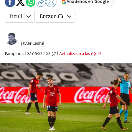
Añádenos en Google
Itzuli
Entzun
Javier Leoné
Pamplona
|
24·06·22
|
22:37
|
Actualizado a las 09:12