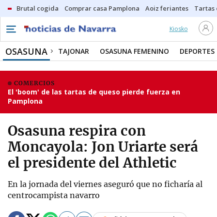
Brutal cogida
Comprar casa Pamplona
Aoiz feriantes
Tartas
Kiosko
OSASUNA
TAJONAR
OSASUNA FEMENINO
DEPORTES
COMERCIOS
El 'boom' de las tartas de queso pierde fuerza en
Pamplona
Osasuna respira con
Moncayola: Jon Uriarte será
el presidente del Athletic
En la jornada del viernes aseguró que no ficharía al
centrocampista navarro