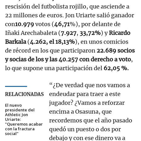
rescisión del futbolista rojillo, que asciende a
22 millones de euros. Jon Uriarte salió ganador
con
10.979
votos (
46,71
%), por delante de
Iñaki Arechabaleta (
7.927
,
33,72%
) y
Ricardo
Barkala
(
4.262, el 18,13%
), en unos comicios
de récord en los que participaron
22.689 socios
y socias de los y las 40.257 con derecho a voto
,
lo que supone una participación del
62,05 %.
“¿De verdad que nos vamos a
endeudar para traer a este
RELACIONADAS
jugador? ¿Vamos a reforzar
El nuevo
presidente del
encima a Osasuna, que
Athletic Jon
Uriarte:
recordemos que el año pasado
"Queremos acabar
quedó un puesto o dos por
con la fractura
social"
debajo y con ese dinero va a