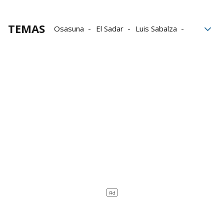
TEMAS
Osasuna
El Sadar
Luis Sabalza
primera división
cantera
Fútbol