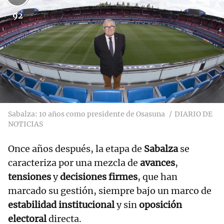
92
Sabalza: 10 años como presidente de Osasuna
DIARIO DE
NOTICIAS
Once años después, la etapa de
Sabalza
se
caracteriza por una mezcla de
avances
,
tensiones
y
decisiones firmes
, que han
marcado su gestión, siempre bajo un marco de
estabilidad institucional
y sin
oposición
electoral
directa.