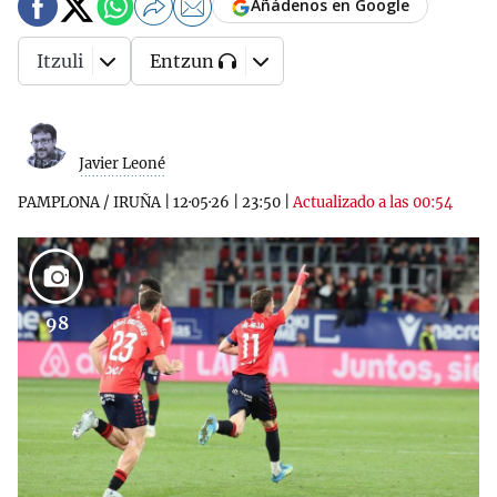
Añádenos en Google
Itzuli
Entzun
Javier Leoné
PAMPLONA / IRUÑA
|
12·05·26
|
23:50
|
Actualizado a las 00:54
98