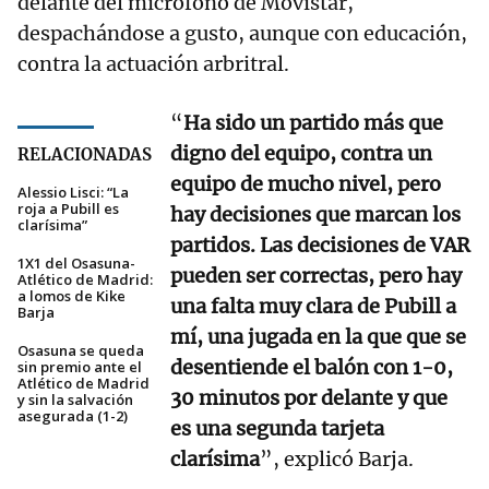
delante del micrófono de Movistar,
despachándose a gusto, aunque con educación,
contra la actuación arbritral.
“
Ha sido un partido más que
digno del equipo, contra un
RELACIONADAS
equipo de mucho nivel, pero
Alessio Lisci: “La
roja a Pubill es
hay decisiones que marcan los
clarísima”
partidos. Las decisiones de VAR
1X1 del Osasuna-
pueden ser correctas, pero hay
Atlético de Madrid:
a lomos de Kike
una falta muy clara de Pubill a
Barja
mí, una jugada en la que que se
Osasuna se queda
desentiende el balón con 1-0,
sin premio ante el
Atlético de Madrid
30 minutos por delante y que
y sin la salvación
asegurada (1-2)
es una segunda tarjeta
clarísima
”, explicó Barja.