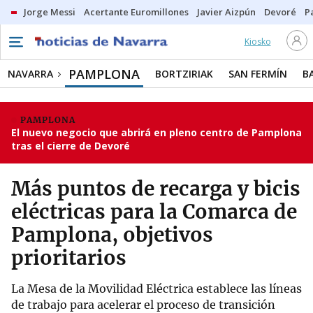
Jorge Messi
Acertante Euromillones
Javier Aizpún
Devoré
P
Kiosko
PAMPLONA
NAVARRA
BORTZIRIAK
SAN FERMÍN
B
PAMPLONA
El nuevo negocio que abrirá en pleno centro de Pamplona
tras el cierre de Devoré
Más puntos de recarga y bicis
eléctricas para la Comarca de
Pamplona, objetivos
prioritarios
La Mesa de la Movilidad Eléctrica establece las líneas
de trabajo para acelerar el proceso de transición