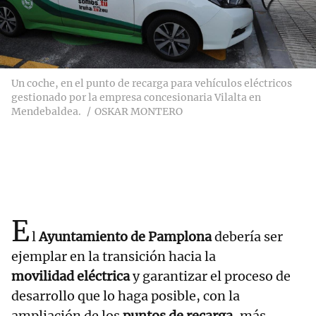
Un coche, en el punto de recarga para vehículos eléctricos
gestionado por la empresa concesionaria Vilalta en
Mendebaldea.
OSKAR MONTERO
E
l
Ayuntamiento de Pamplona
debería ser
ejemplar en la transición hacia la
movilidad eléctrica
y garantizar el proceso de
desarrollo que lo haga posible, con la
ampliación de los
puntos de recarga
, más