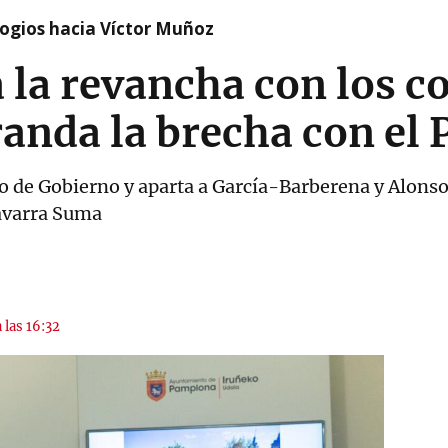
logios hacia Víctor Muñoz
la revancha con los c
randa la brecha con el 
ipo de Gobierno y aparta a García-Barberena y Alonso
avarra Suma
 las 16:32