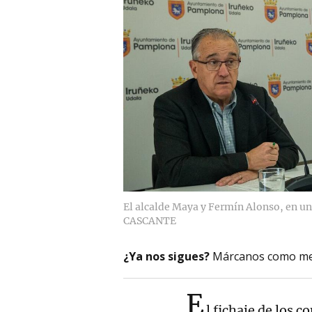
El alcalde Maya y Fermín Alonso, en un
CASCANTE
¿Ya nos sigues?
Márcanos como me
E
l fichaje de los c