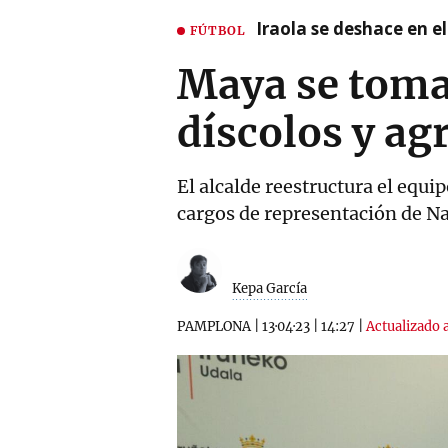
Iraola se deshace en e
FÚTBOL
Maya se toma 
díscolos y ag
El alcalde reestructura el equ
cargos de representación de N
Kepa García
PAMPLONA
|
13·04·23
|
14:27
|
Actualizado a