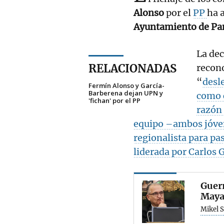
Alonso
por el
PP
ha a
Ayuntamiento de P
La dec
RELACIONADAS
recono
“
desle
Fermín Alonso y García-
Barberena dejan UPN y
como 
'fichan' por el PP
razón 
equipo –ambos jóven
regionalista para pas
liderada por Carlos
Guerr
Maya
Mikel S