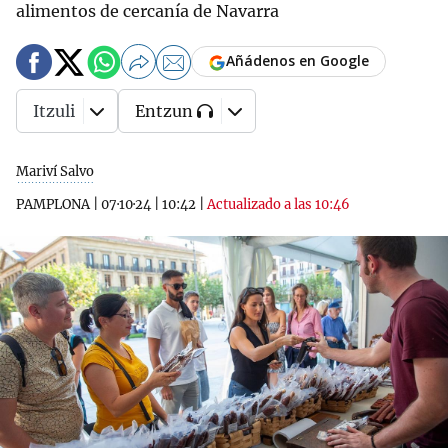
alimentos de cercanía de Navarra
Añádenos en Google
Itzuli
Entzun
Mariví Salvo
PAMPLONA
|
07·10·24
|
10:42
|
Actualizado a las 10:46