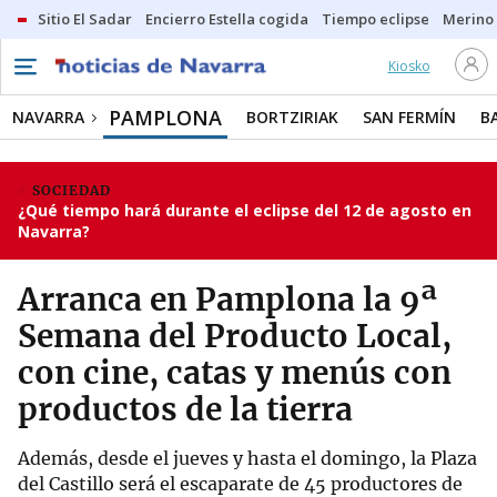
Sitio El Sadar
Encierro Estella cogida
Tiempo eclipse
Merino
Kiosko
PAMPLONA
NAVARRA
BORTZIRIAK
SAN FERMÍN
B
SOCIEDAD
¿Qué tiempo hará durante el eclipse del 12 de agosto en
Navarra?
Arranca en Pamplona la 9ª
Semana del Producto Local,
con cine, catas y menús con
productos de la tierra
Además, desde el jueves y hasta el domingo, la Plaza
del Castillo será el escaparate de 45 productores de