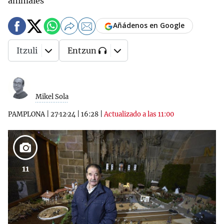
animales
Añádenos en Google
Itzuli
Entzun
Mikel Sola
PAMPLONA
|
27·12·24
|
16:28
|
Actualizado a las 11:00
11