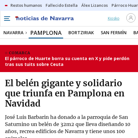
Restos humanos
Fallecido Estella
Álex Lizancos
Párroco Huar
Kiosko
PAMPLONA
NAVARRA
BORTZIRIAK
SAN FERMÍN
B
COMARCA
El párroco de Huarte borra su cuenta en X y pide perdón
tras sus tuits sobre Ceuta
El belén gigante y solidario
que triunfa en Pamplona en
Navidad
José Luis Barbarin ha donado a la parroquia de San
Saturnino un belén de 32m2 que lleva diseñando 10
años, recrea edificios de Navarra y tiene unos 100