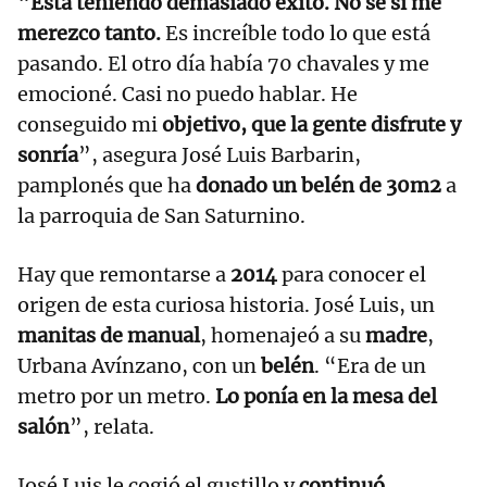
“
Está teniendo demasiado éxito. No sé si me
merezco tanto.
Es increíble todo lo que está
pasando. El otro día había 70 chavales y me
emocioné. Casi no puedo hablar. He
conseguido mi
objetivo, que la gente disfrute y
sonría
”, asegura José Luis Barbarin,
pamplonés que ha
donado un belén de 30m2
a
la parroquia de San Saturnino.
Hay que remontarse a
2014
para conocer el
origen de esta curiosa historia. José Luis, un
manitas de manual
, homenajeó a su
madre
,
Urbana Avínzano, con un
belén
. “Era de un
metro por un metro.
Lo ponía en la mesa del
salón
”, relata.
José Luis le cogió el gustillo y
continuó