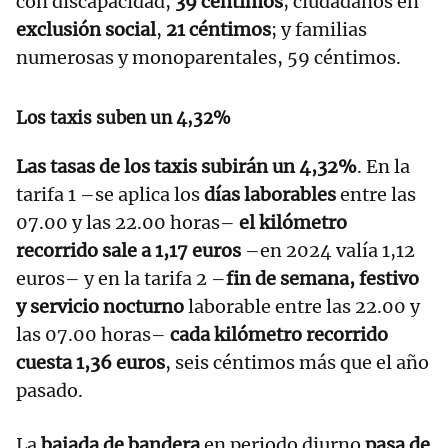
con discapacidad,
39 céntimos
; ciudadanos en
exclusión social
,
21 céntimos
; y familias
numerosas y monoparentales, 59 céntimos.
Los taxis suben un 4,32%
Las tasas de los taxis subirán un 4,32%
. En la
tarifa 1 –se aplica los
días laborables
entre las
07.00 y las 22.00 horas–
el kilómetro
recorrido sale a 1,17 euros
–en 2024 valía 1,12
euros– y en la tarifa 2 –
fin de semana, festivo
y servicio nocturno
laborable entre las 22.00 y
las 07.00 horas–
cada kilómetro recorrido
cuesta 1,36 euros
, seis céntimos más que el año
pasado.
La
bajada de bandera
en periodo diurno
pasa de