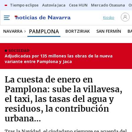
Tiempo eclipse
Autovía Jaca
Cese HUN
Mercado Osasuna
O
Kiosko
PAMPLONA
NAVARRA
BORTZIRIAK
SAN FERMÍN
B
SOCIEDAD
Adjudicadas por 135 millones las obras de la nueva
variante entre Pamplona y Jaca
La cuesta de enero en
Pamplona: sube la villavesa,
el taxi, las tasas del agua y
residuos, la contribución
urbana...
Tras la Navidad, el ciudadano siempre se acuerda del