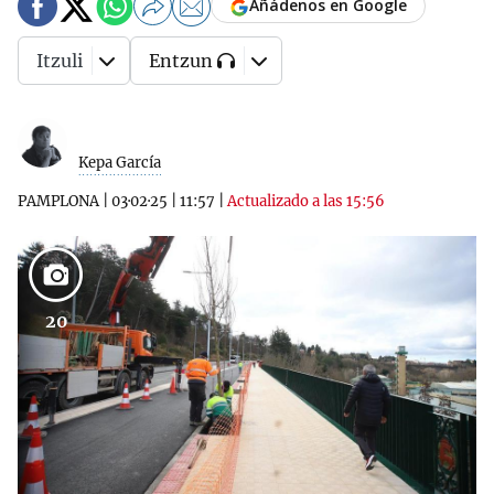
Añádenos en Google
Itzuli
Entzun
Kepa García
PAMPLONA
|
03·02·25
|
11:57
|
Actualizado a las 15:56
20