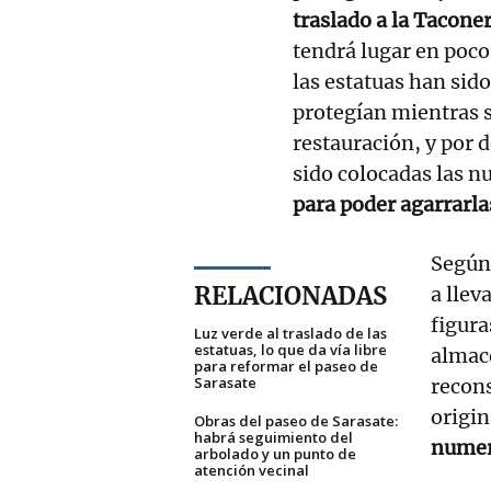
traslado a la Tacone
tendrá lugar en poco
las estatuas han sido
protegían mientras s
restauración, y por 
sido colocadas las n
para poder agarrarla
Según 
RELACIONADAS
a llev
figur
Luz verde al traslado de las
estatuas, lo que da vía libre
almacé
para reformar el paseo de
Sarasate
recons
origin
Obras del paseo de Sarasate:
habrá seguimiento del
numer
arbolado y un punto de
atención vecinal