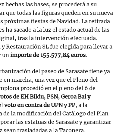
z hechas las bases, se procederá a su
rar que todas las figuras queden en su nueva
as próximas fiestas de Navidad. La retirada
es ha sacado a la luz el estado actual de las
riginal, tras la intervención efectuada.
y Restauración SL fue elegida para llevar a
r un
importe de 155.577,84 euros
.
rbanización del paseo de Sarasate tiene ya
se en marcha, una vez que el Pleno del
plona procedió en el pleno del 6 de
otos de EH Bildu, PSN, Geroa Bai y
el
voto en contra de UPN y PP
, a la
a de la modificación del Catálogo del Plan
porar las estatuas de Sarasate y garantizar
z sean trasladadas a la Taconera.