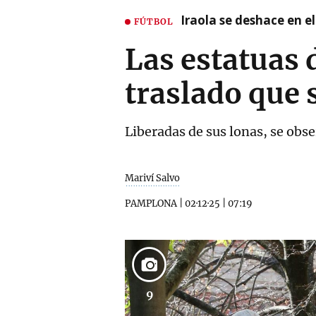
Iraola se deshace en e
FÚTBOL
Las estatuas 
traslado que 
Liberadas de sus lonas, se obse
Mariví Salvo
PAMPLONA
|
02·12·25
|
07:19
9