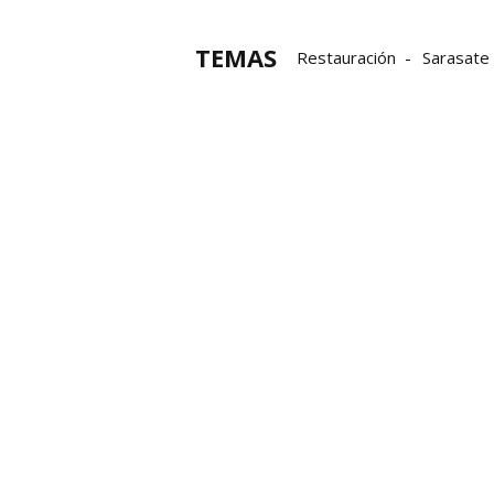
TEMAS
Restauración
Sarasate
paseo de Sarasate