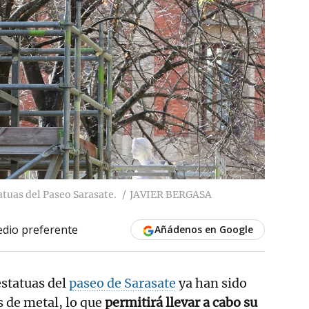
atuas del Paseo Sarasate.
JAVIER BERGASA
dio preferente
Añádenos en Google
estatuas del
paseo de Sarasate
ya han sido
s de metal, lo que
permitirá llevar a cabo su