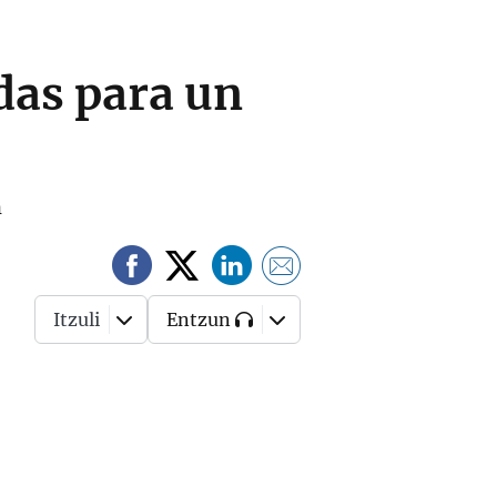
das para un
n
Itzuli
Entzun