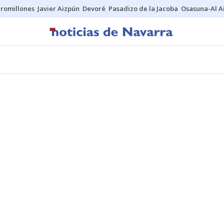
uromillones
Javier Aizpún
Devoré
Pasadizo de la Jacoba
Osasuna-Al A