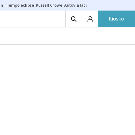
in
Tiempo eclipse
Russell Crowe
Autovía Jaca
Ronald Araújo
Prohibic
Kiosko