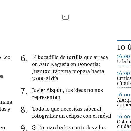
LO 
6
16:00
e Leo
El bocadillo de tortilla que arrasa
Uda lu
en Aste Nagusia en Donostia:
Juantxo Taberna prepara hasta
16:00
es
3.000 al día
Crític
cúpula
7
Javier Aizpún, tus ideas no nos
16:00
representan
Alergi
semana
aume
8
tas y
Todo lo que necesitas saber al
fotografiar un eclipse con el móvil
16:00
Oslo, 
9
ciuda
 en
En marcha los controles a los