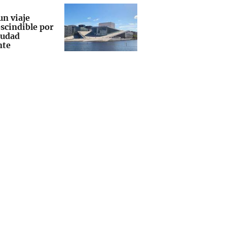
un viaje
scindible por
iudad
nte