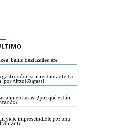
ÚLTIMO
zea, baina hezitzailea ere
a gastronómica al restaurante La
, por Aitzol Zugasti
as alimentarias: ¿por qué están
ntando?
un viaje imprescindible por una
d vibrante