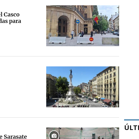
el Casco
das para
ÚLT
e Sarasate