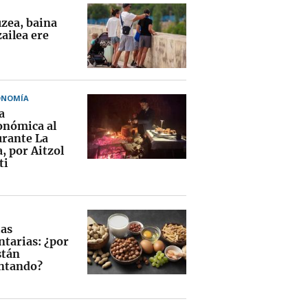
uzea, baina
ailea ere
ONOMÍA
a
onómica al
urante La
, por Aitzol
ti
ias
ntarias: ¿por
stán
ntando?