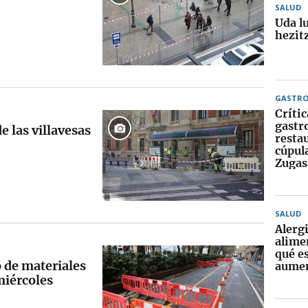
SALUD
Uda l
hezitz
GASTR
Crític
gastr
e las villavesas
resta
cúpula
Zugas
SALUD
Alerg
alime
qué e
o de materiales
aume
miércoles