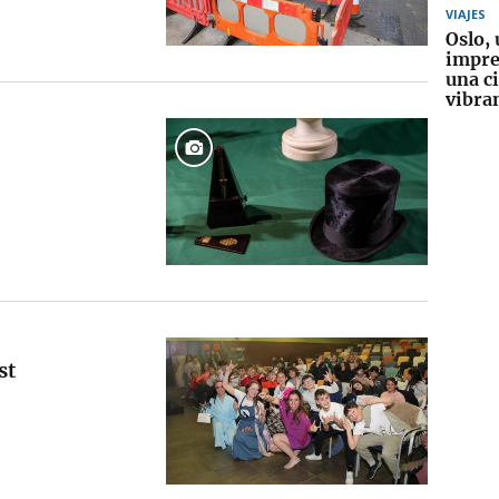
VIAJES
Oslo, 
impre
una c
vibra
st