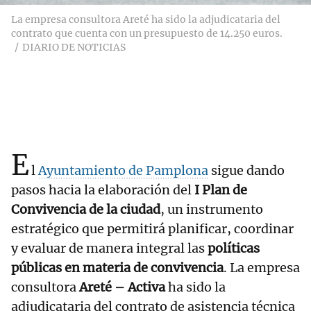
La empresa consultora Areté ha sido la adjudicataria del
contrato que cuenta con un presupuesto de 14.250 euros.
DIARIO DE NOTICIAS
E
l
Ayuntamiento de Pamplona
sigue dando
pasos hacia la elaboración del
I Plan de
Convivencia de la ciudad
, un instrumento
estratégico que permitirá planificar, coordinar
y evaluar de manera integral las
políticas
públicas en materia de convivencia
. La empresa
consultora
Areté – Activa
ha sido la
adjudicataria del contrato de asistencia técnica