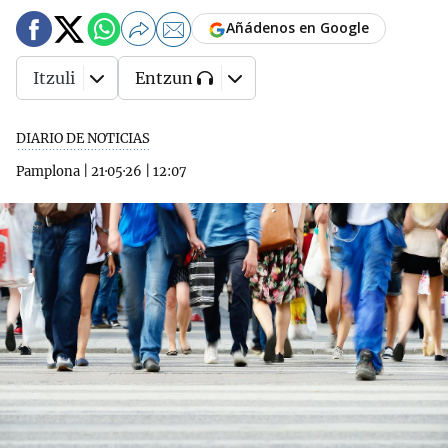
Añádenos en Google
Itzuli
Entzun
DIARIO DE NOTICIAS
Pamplona
|
21·05·26
|
12:07