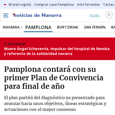
Brutal cogida
Comprar casa Pamplona
Aoiz feriantes
Tartas
Kiosko
PAMPLONA
NAVARRA
BORTZIRIAK
SAN FERMÍN
B
SOCIEDAD
Muere Ángel Echeverría, impulsor del Hospital de Nemba
y referente de la solidaridad navarra
Pamplona contará con su
primer Plan de Convivencia
para final de año
El plan partirá del diagnóstico ya presentado para
avanzar hacia unos objetivos, líneas estratégicas y
actuaciones con el mayor consenso