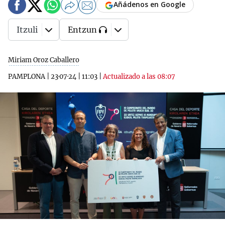
Añádenos en Google
Itzuli
Entzun
Miriam Oroz Caballero
PAMPLONA
|
23·07·24
|
11:03
|
Actualizado a las 08:07