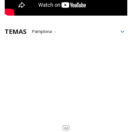
TEMAS
Pamplona
Federación Internacional de Pelota Vasca
Federación Navarra de Pelota Vasca
Navarra
Cultura
Participación
Frontón